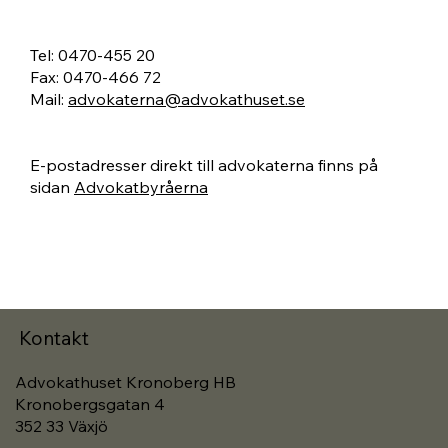
Tel: 0470-455 20
Fax: 0470-466 72
Mail:
advokaterna@advokathuset.se
E-postadresser direkt till advokaterna finns på
sidan
Advokatbyråerna
Kontakt
Advokathuset Kronoberg HB
Kronobergsgatan 4
352 33 Växjö