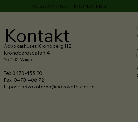
ADVOKATHUSET KRONOBERG
Kontakt
Advokathuset Kronoberg HB
Kronobergsgatan 4
j
352 33 Växjö
Tel: 0470-455 20
Fax: 0470-466 72
E-post:
advokaterna@advokathuset.se