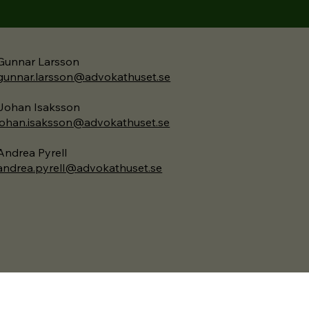
Gunnar Larsson
gunnar.larsson@advokathuset.se
Johan Isaksson
ohan.isaksson@advokathuset.se
Andrea Pyrell
andrea.pyrell@advokathuset.se